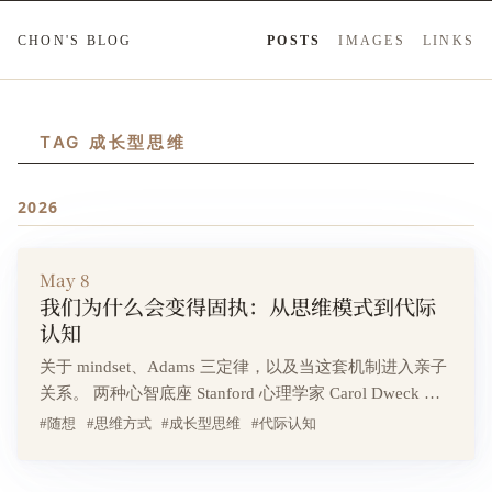
CHON'S BLOG
POSTS
IMAGES
LINKS
TAG 成长型思维
2026
May 8
我们为什么会变得固执：从思维模式到代际
认知
关于 mindset、Adams 三定律，以及当这套机制进入亲子
关系。 两种心智底座 Stanford 心理学家 Carol Dweck 提
出过一个简单却影响深远的二分法。 固定型思维相信能
#随想
#思维方式
#成长型思维
#代际认知
力是天生固定的，聪明就是聪明，笨就是笨，改不了。这
种心态下，人会害怕挑战，因为挑战可能暴露“我不行”，