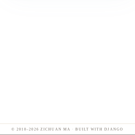
遇到挫折就放弃，把努力看成能力不足的证据，看到别人
成功还会感到威胁。 成长型思维相信能力可以通过努
力、学习和方法发展出来。挑战是变强的机会，挫折是反
馈而不是判决，努力是路径而不是证明，别人的成功是经
验来源。 大多数人不是纯粹的某一种，而是在不同领域
有不同 mindset。一个程序员可能在写代码上是
growth，“这个 bug 我能搞定”，但在画画上是 fixed，“我
没艺术细胞”。 往 growth 那边挪的几个抓手：把“我不
会”换成“我还不会”（the power of yet）；夸过程而不夸
天赋；把失败当数据看，不当人格审判。 也别把 mindset
神化。单纯念叨“我能行”没用，得配合具体的方法和反
馈。心态是地基，不是房子本身。 为什么人会越老越固
执 把 mindset 放到时间维度里，就会触及一个很多人都困
惑的问题：为什么有些人年纪大了之后，会越来越听不进
新东西？ …
© 2010–2026 ZICHUAN MA · BUILT WITH
DJANGO